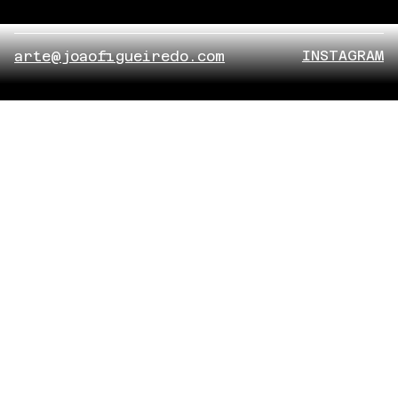
INSTAGRAM
arte@joaofigueiredo.com