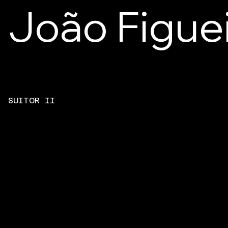
João Figue
SUITOR II