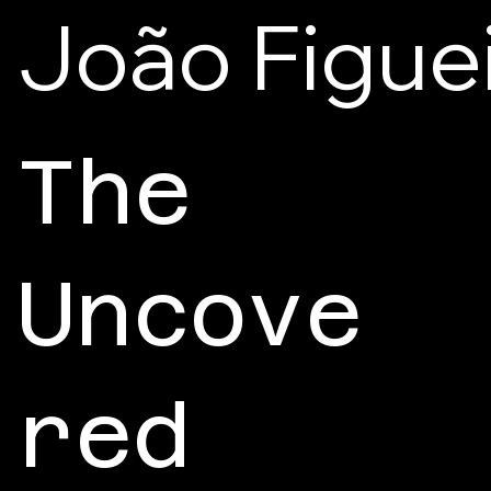
João Figue
The
Uncove
red